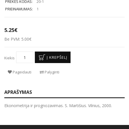
PREKĖS KODAS:
20-1
PRIEINAMUMAS:
1
5.25€
Be PVM: 5.00€
Į KREPŠELĮ
Kiekis
Pageidauti
Palyginti
APRAŠYMAS
Ekonometrija ir prognozavimas. S. Martišius. Vilnius, 2000.