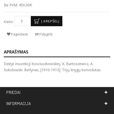
Be PVM: 450.00€
Į KREPŠELĮ
Kiekis
Pageidauti
Palyginti
APRAŠYMAS
Dzieje insurekcji Kosciuszkowskiej. K. Bartoszewicz, A.
Sokolowski. Berlynas, [1910-1913]. Trijų knygų konvoliutas.
PRIEDAI
INFORMACIJA