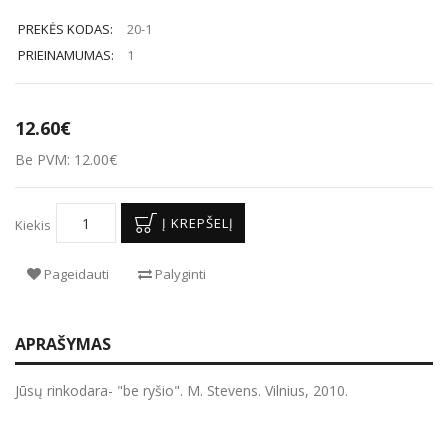
PREKĖS KODAS:
20-1
PRIEINAMUMAS:
1
12.60€
Be PVM: 12.00€
Į KREPŠELĮ
Kiekis
Pageidauti
Palyginti
APRAŠYMAS
Jūsų rinkodara- "be ryšio". M. Stevens. Vilnius, 2010.