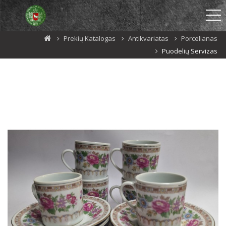
Prekių Katalogas
Antikvariatas
Porcelianas
Puodelių Servizas