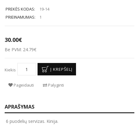
PREKĖS KODAS:
19-14
PRIEINAMUMAS:
1
30.00€
Be PVM: 24.79€
Į KREPŠELĮ
Kiekis
Pageidauti
Palyginti
APRAŠYMAS
6 puodelių servizas. Kinija.