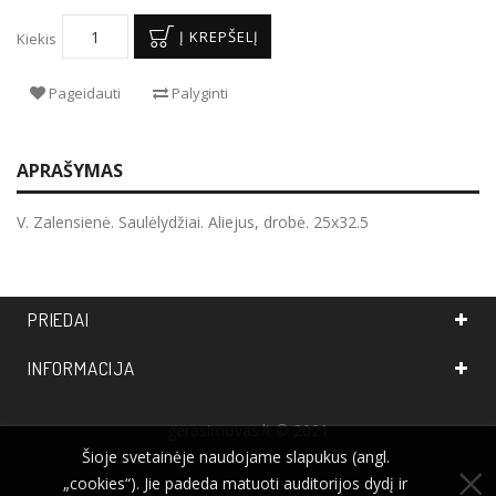
Į KREPŠELĮ
Kiekis
Pageidauti
Palyginti
APRAŠYMAS
V. Zalensienė. Saulėlydžiai. Aliejus, drobė. 25x32.5
PRIEDAI
INFORMACIJA
gerasimovas.lt
© 2021
Šioje svetainėje naudojame slapukus (angl.
„cookies“). Jie padeda matuoti auditorijos dydį ir