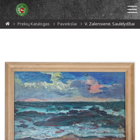
Prekių Katalogas
Paveikslai
V. Zalensienė. Saulėlydžiai