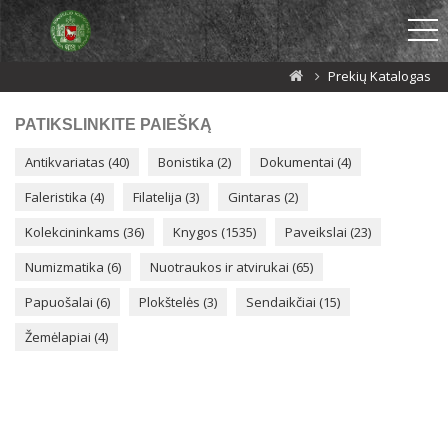
Prekių Katalogas
PATIKSLINKITE PAIEŠKĄ
Antikvariatas (40)
Bonistika (2)
Dokumentai (4)
Faleristika (4)
Filatelija (3)
Gintaras (2)
Kolekcininkams (36)
Knygos (1535)
Paveikslai (23)
Numizmatika (6)
Nuotraukos ir atvirukai (65)
Papuošalai (6)
Plokštelės (3)
Sendaikčiai (15)
Žemėlapiai (4)