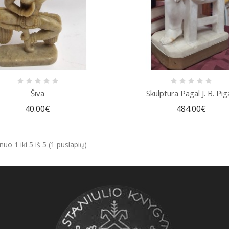
Šiva
Skulptūra Pagal J. B. Piga
40.00€
484.00€
o 1 iki 5 iš 5 (1 puslapių)