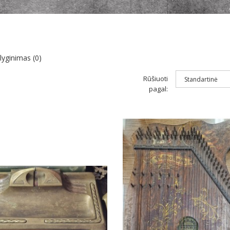
lyginimas (0)
Rūšiuoti
pagal: